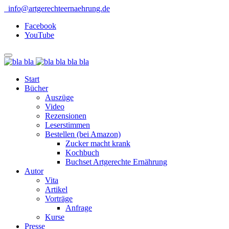
info@artgerechteernaehrung.de
Facebook
YouTube
bla bla
Start
Bücher
Auszüge
Video
Rezensionen
Leserstimmen
Bestellen (bei Amazon)
Zucker macht krank
Kochbuch
Buchset Artgerechte Ernährung
Autor
Vita
Artikel
Vorträge
Anfrage
Kurse
Presse