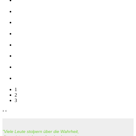
1
2
3
›
‹
"Viele Leute stolpern über die Wahrheit,